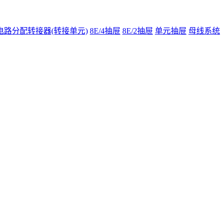
电路分配转接器(转接单元)
8E/4抽屉
8E/2抽屉
单元抽屉
母线系统