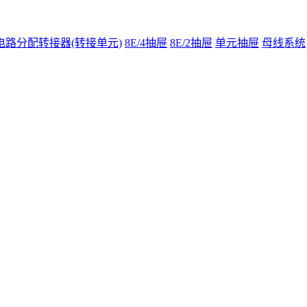
电路分配转接器(转接单元)
8E/4抽屉
8E/2抽屉
单元抽屉
母线系统