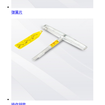
弹簧片
操作钥匙